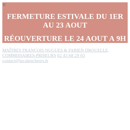
Panneau de gestion des cookies
FERMETURE ESTIVALE DU 1ER
AU 23 AOUT
RÉOUVERTURE LE 24 AOUT A 9H
MAÎTRES FRANÇOIS NUGUES & FABIEN DROUELLE,
COMMISSAIRES-PRISEURS
02 43 68 29 03
contact@lavalencheres.fr