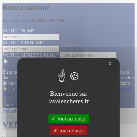
Restez informé
Inscrivez-vous à notre newsletter
VOTRE NOM*
VOTRE PRÉNOM*
VOTRE ADRESSE MAIL*
X
En soumettant ce formulaire, j’accepte que les informations saisies
dans ce formulaire soient utilisées, exploitées, traitées pour permettre
de me recontacter, pour m’envoyer des informations, dans le cadre
de la relation commerciale qui découle de cette demande.
En savoir
Bienvenue sur
plus
lavalencheres.fr
Accueil
/
Ventes passees
/
Atelier lignart...
/
Atelier lignart...
Tout accepter
VENTES TERMINÉES
Tout refuser