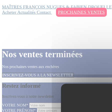
MAÎTRES FRANÇOIS NUGUES & FABIEN DROUELLE
Acheter
Actualités
Contact
PROCHAINES VENTES
Nos ventes terminées
Nos prochaines ventes aux enchères
INSCRIVEZ-VOUS A LA NEWSLETTER
Restez informé
Inscrivez-vous à notre newsletter
VOTRE NOM*
VOTRE PRÉNOM*