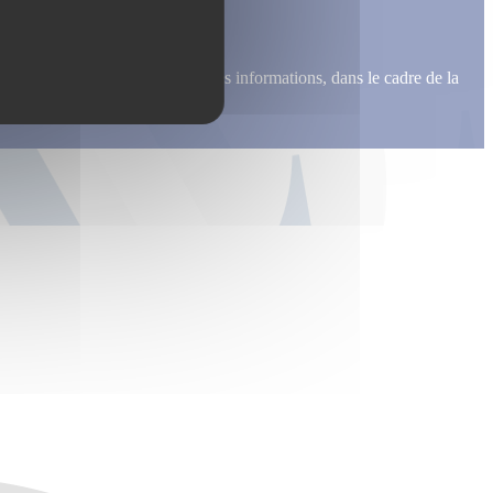
me recontacter, pour m’envoyer des informations, dans le cadre de la