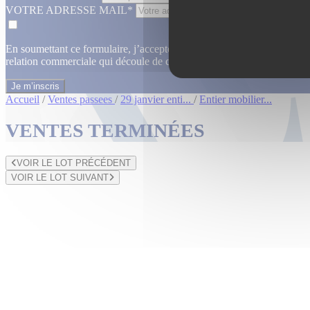
VOTRE ADRESSE MAIL*
En soumettant ce formulaire, j’accepte que les informations saisies dan
relation commerciale qui découle de cette demande.
En savoir plus
Accueil
/
Ventes passees
/
29 janvier enti...
/
Entier mobilier...
VENTES TERMINÉES
VOIR LE LOT PRÉCÉDENT
VOIR LE LOT SUIVANT