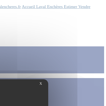
lencheres.fr
Accueil
Laval Enchères
Estimer
Vendre
X