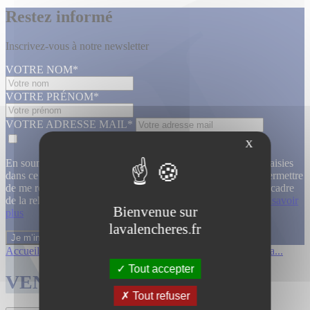
Restez informé
Inscrivez-vous à notre newsletter
VOTRE NOM*
VOTRE PRÉNOM*
VOTRE ADRESSE MAIL*
X
En soumettant ce formulaire, j’accepte que les informations saisies
dans ce formulaire soient utilisées, exploitées, traitées pour permettre
de me recontacter, pour m’envoyer des informations, dans le cadre
de la relation commerciale qui découle de cette demande.
En savoir
Bienvenue sur
plus
lavalencheres.fr
Accueil
/
Ventes passees
/
12 mars affiche...
/
Affiches cinema...
Tout accepter
VENTES TERMINÉES
Tout refuser