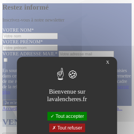
Restez informé
Inscrivez-vous à notre newsletter
VOTRE NOM*
VOTRE PRÉNOM*
VOTRE ADRESSE MAIL*
X
En soumettant ce formulaire, j’accepte que les informations saisies
dans ce formulaire soient utilisées, exploitées, traitées pour permettre
de me recontacter, pour m’envoyer des informations, dans le cadre
de la relation commerciale qui découle de cette demande.
En savoir
Bienvenue sur
plus
lavalencheres.fr
Accueil
/
Ventes passees
/
12 mars affiche...
/
Affiches cinema...
Tout accepter
VENTES TERMINÉES
Tout refuser