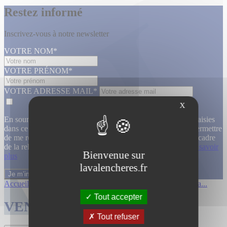
Restez informé
Inscrivez-vous à notre newsletter
VOTRE NOM*
VOTRE PRÉNOM*
VOTRE ADRESSE MAIL*
X
En soumettant ce formulaire, j’accepte que les informations saisies
dans ce formulaire soient utilisées, exploitées, traitées pour permettre
de me recontacter, pour m’envoyer des informations, dans le cadre
de la relation commerciale qui découle de cette demande.
En savoir
Bienvenue sur
plus
lavalencheres.fr
Accueil
/
Ventes passees
/
12 mars affiche...
/
Affiches cinema...
Tout accepter
VENTES TERMINÉES
Tout refuser