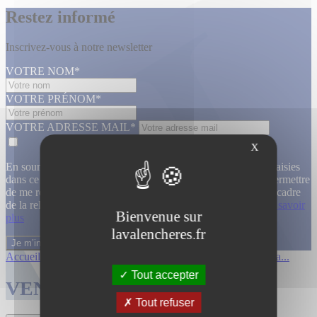
Restez informé
Inscrivez-vous à notre newsletter
VOTRE NOM*
VOTRE PRÉNOM*
VOTRE ADRESSE MAIL*
X
En soumettant ce formulaire, j’accepte que les informations saisies
dans ce formulaire soient utilisées, exploitées, traitées pour permettre
de me recontacter, pour m’envoyer des informations, dans le cadre
de la relation commerciale qui découle de cette demande.
En savoir
Bienvenue sur
plus
lavalencheres.fr
Accueil
/
Ventes passees
/
12 mars affiche...
/
Affiches cinema...
Tout accepter
VENTES TERMINÉES
Tout refuser