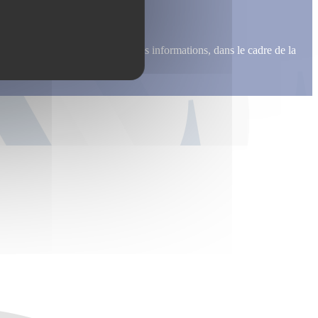
me recontacter, pour m’envoyer des informations, dans le cadre de la