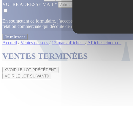
VOTRE ADRESSE MAIL*
En soumettant ce formulaire, j’accepte que les informations saisies dan
relation commerciale qui découle de cette demande.
En savoir plus
Accueil
/
Ventes passees
/
12 mars affiche...
/
Affiches cinema...
VENTES TERMINÉES
VOIR LE LOT PRÉCÉDENT
VOIR LE LOT SUIVANT