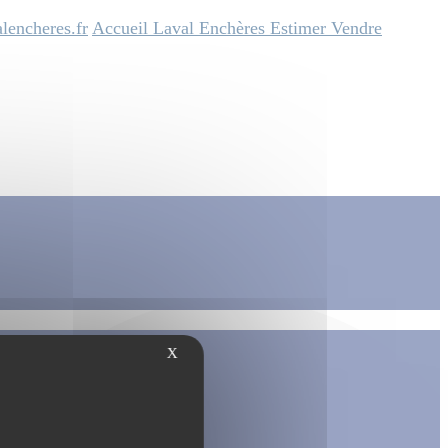
lencheres.fr
Accueil
Laval Enchères
Estimer
Vendre
X