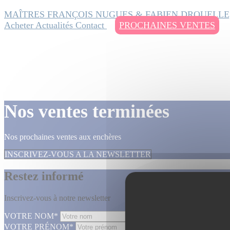
MAÎTRES FRANÇOIS NUGUES & FABIEN DROUELLE
Acheter
Actualités
Contact
PROCHAINES VENTES
Nos ventes terminées
Nos prochaines ventes aux enchères
INSCRIVEZ-VOUS A LA NEWSLETTER
Restez informé
Inscrivez-vous à notre newsletter
VOTRE NOM*
VOTRE PRÉNOM*