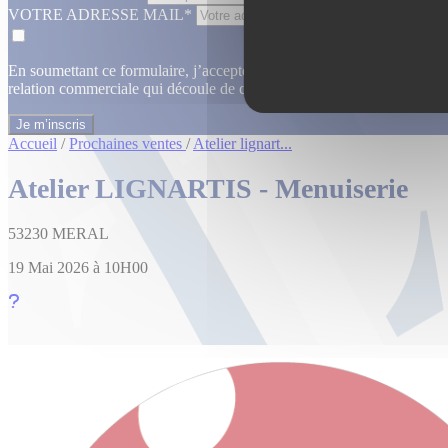
VOTRE ADRESSE MAIL*
En soumettant ce formulaire, j’accepte que les informations saisies dan
relation commerciale qui découle de cette demande.
En savoir plus
Accueil
/
Prochaines ventes
/
Atelier lignart...
Atelier LIGNARTIS - Menuiserie
53230 MERAL
19 Mai 2026 à 10H00