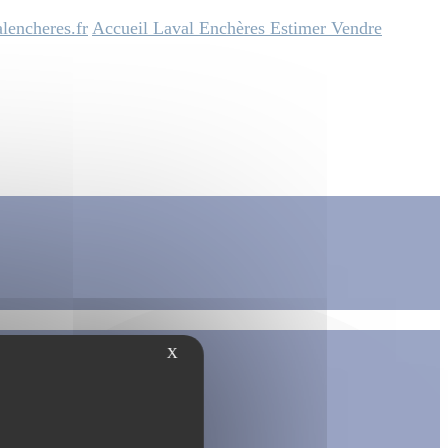
lencheres.fr
Accueil
Laval Enchères
Estimer
Vendre
X