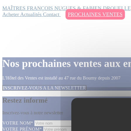
MAÎTRES FRANÇOIS NUGUES & FABIEN DROUELLE
Acheter
Actualités
Contact
PROCHAINES VENTES
Nos prochaines ventes aux e
L'Hôtel des Ventes est installé au 47 rue du Bourny depuis 2007
INSCRIVEZ-VOUS A LA NEWSLETTER
Restez informé
Inscrivez-vous à notre newsletter
VOTRE NOM*
VOTRE PRÉNOM*