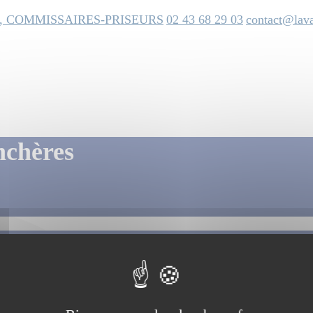
, COMMISSAIRES-PRISEURS
02 43 68 29 03
contact@lava
nchères