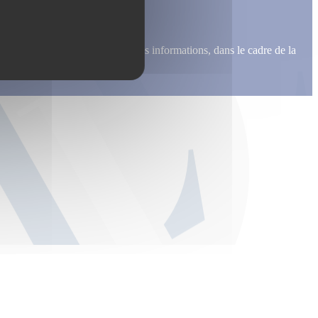
me recontacter, pour m’envoyer des informations, dans le cadre de la