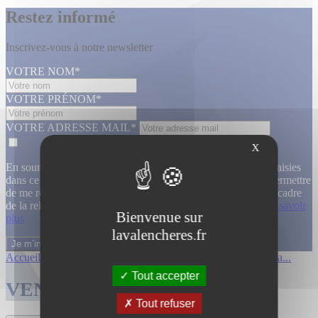
Restez informé
Inscrivez-vous à notre newsletter
VOTRE NOM*
VOTRE PRÉNOM*
VOTRE ADRESSE MAIL*
X
En soumettant ce formulaire, j’accepte que les informations saisies
dans ce formulaire soient utilisées, exploitées, traitées pour permettre
de me recontacter, pour m’envoyer des informations, dans le cadre
de la relation commerciale qui découle de cette demande.
En savoir
Bienvenue sur
plus
lavalencheres.fr
Accueil
/
Ventes passees
/
Livres photogra...
/
Livres photogra...
Tout accepter
VENTES TERMINÉES
Tout refuser