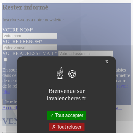
Restez informé
Inscrivez-vous à notre newsletter
VOTRE NOM*
VOTRE PRÉNOM*
VOTRE ADRESSE MAIL*
X
En soumettant ce formulaire, j’accepte que les informations saisies
dans ce formulaire soient utilisées, exploitées, traitées pour permettre
de me recontacter, pour m’envoyer des informations, dans le cadre
de la relation commerciale qui découle de cette demande.
En savoir
Bienvenue sur
plus
lavalencheres.fr
Accueil
/
Ventes passees
/
Livres photogra...
/
Livres photogra...
Tout accepter
VENTES TERMINÉES
Tout refuser