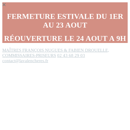
Panneau de gestion des cookies
FERMETURE ESTIVALE DU 1ER
AU 23 AOUT
RÉOUVERTURE LE 24 AOUT A 9H
MAÎTRES FRANÇOIS NUGUES & FABIEN DROUELLE,
COMMISSAIRES-PRISEURS
02 43 68 29 03
contact@lavalencheres.fr