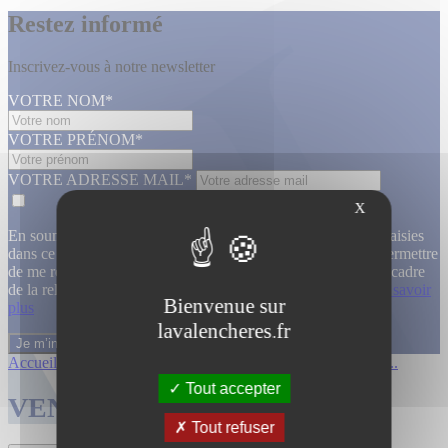
Restez informé
Inscrivez-vous à notre newsletter
VOTRE NOM*
VOTRE PRÉNOM*
VOTRE ADRESSE MAIL*
X
En soumettant ce formulaire, j’accepte que les informations saisies
dans ce formulaire soient utilisées, exploitées, traitées pour permettre
de me recontacter, pour m’envoyer des informations, dans le cadre
de la relation commerciale qui découle de cette demande.
En savoir
Bienvenue sur
plus
lavalencheres.fr
Accueil
/
Ventes passees
/
Les collections...
/
Les collections...
Tout accepter
VENTES TERMINÉES
Tout refuser