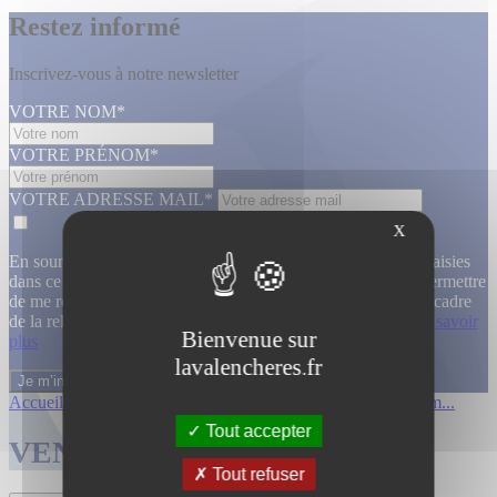
Restez informé
Inscrivez-vous à notre newsletter
VOTRE NOM*
VOTRE PRÉNOM*
VOTRE ADRESSE MAIL*
X
En soumettant ce formulaire, j’accepte que les informations saisies
dans ce formulaire soient utilisées, exploitées, traitées pour permettre
de me recontacter, pour m’envoyer des informations, dans le cadre
de la relation commerciale qui découle de cette demande.
En savoir
Bienvenue sur
plus
lavalencheres.fr
Accueil
/
Ventes passees
/
Collection de m...
/
Collection de m...
Tout accepter
VENTES TERMINÉES
Tout refuser