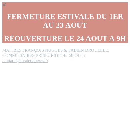
Panneau de gestion des cookies
FERMETURE ESTIVALE DU 1ER
AU 23 AOUT
RÉOUVERTURE LE 24 AOUT A 9H
MAÎTRES FRANÇOIS NUGUES & FABIEN DROUELLE,
COMMISSAIRES-PRISEURS
02 43 68 29 03
contact@lavalencheres.fr