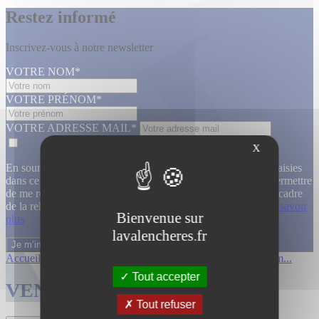
Restez informé
Inscrivez-vous à notre newsletter
VOTRE NOM*
VOTRE PRÉNOM*
VOTRE ADRESSE MAIL*
X
En soumettant ce formulaire, j’accepte que les informations saisies
dans ce formulaire soient utilisées, exploitées, traitées pour permettre
de me recontacter, pour m’envoyer des informations, dans le cadre
de la relation commerciale qui découle de cette demande.
En savoir
Bienvenue sur
plus
lavalencheres.fr
Accueil
/
Ventes passees
/
Collection de m...
/
Collection de m...
Tout accepter
VENTES TERMINÉES
Tout refuser