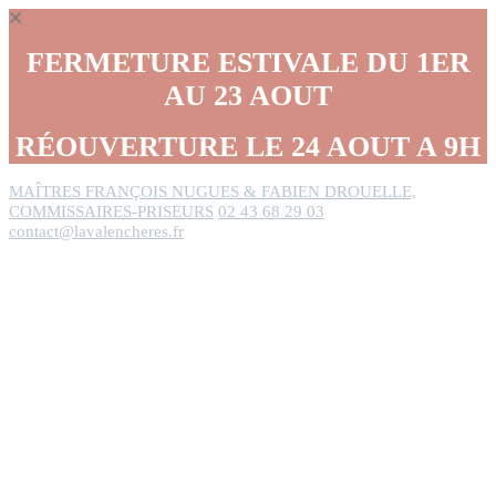
Panneau de gestion des cookies
FERMETURE ESTIVALE DU 1ER
AU 23 AOUT
RÉOUVERTURE LE 24 AOUT A 9H
MAÎTRES FRANÇOIS NUGUES & FABIEN DROUELLE,
COMMISSAIRES-PRISEURS
02 43 68 29 03
contact@lavalencheres.fr