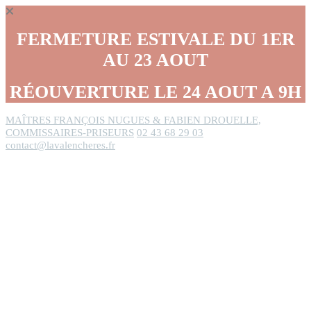
Panneau de gestion des cookies
FERMETURE ESTIVALE DU 1ER
AU 23 AOUT
RÉOUVERTURE LE 24 AOUT A 9H
MAÎTRES FRANÇOIS NUGUES & FABIEN DROUELLE,
COMMISSAIRES-PRISEURS
02 43 68 29 03
contact@lavalencheres.fr