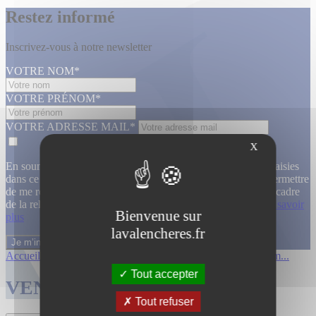
Restez informé
Inscrivez-vous à notre newsletter
VOTRE NOM*
VOTRE PRÉNOM*
VOTRE ADRESSE MAIL*
X
En soumettant ce formulaire, j’accepte que les informations saisies
dans ce formulaire soient utilisées, exploitées, traitées pour permettre
de me recontacter, pour m’envoyer des informations, dans le cadre
de la relation commerciale qui découle de cette demande.
En savoir
Bienvenue sur
plus
lavalencheres.fr
Accueil
/
Ventes passees
/
Collection de m...
/
Collection de m...
Tout accepter
VENTES TERMINÉES
Tout refuser