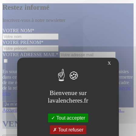
Restez informé
Inscrivez-vous à notre newsletter
VOTRE NOM*
VOTRE PRÉNOM*
VOTRE ADRESSE MAIL*
X
En soumettant ce formulaire, j’accepte que les informations saisies
dans ce formulaire soient utilisées, exploitées, traitées pour permettre
de me recontacter, pour m’envoyer des informations, dans le cadre
de la relation commerciale qui découle de cette demande.
En savoir
Bienvenue sur
plus
lavalencheres.fr
Accueil
/
Ventes passees
/
Collection de m...
/
Collection de m...
Tout accepter
VENTES TERMINÉES
Tout refuser