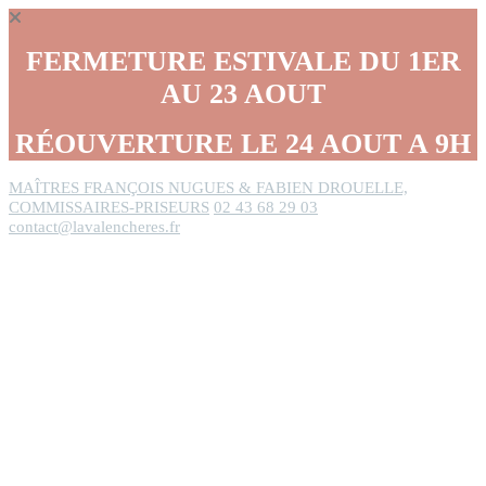
Panneau de gestion des cookies
FERMETURE ESTIVALE DU 1ER
AU 23 AOUT
RÉOUVERTURE LE 24 AOUT A 9H
MAÎTRES FRANÇOIS NUGUES & FABIEN DROUELLE,
COMMISSAIRES-PRISEURS
02 43 68 29 03
contact@lavalencheres.fr