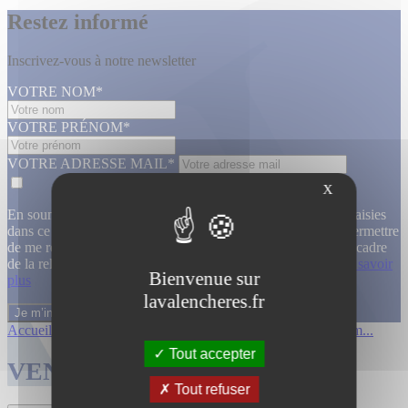
Restez informé
Inscrivez-vous à notre newsletter
VOTRE NOM*
VOTRE PRÉNOM*
VOTRE ADRESSE MAIL*
X
En soumettant ce formulaire, j’accepte que les informations saisies
dans ce formulaire soient utilisées, exploitées, traitées pour permettre
de me recontacter, pour m’envoyer des informations, dans le cadre
de la relation commerciale qui découle de cette demande.
En savoir
Bienvenue sur
plus
lavalencheres.fr
Accueil
/
Ventes passees
/
Collection de m...
/
Collection de m...
Tout accepter
VENTES TERMINÉES
Tout refuser