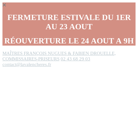
Panneau de gestion des cookies
FERMETURE ESTIVALE DU 1ER
AU 23 AOUT
RÉOUVERTURE LE 24 AOUT A 9H
MAÎTRES FRANÇOIS NUGUES & FABIEN DROUELLE,
COMMISSAIRES-PRISEURS
02 43 68 29 03
contact@lavalencheres.fr