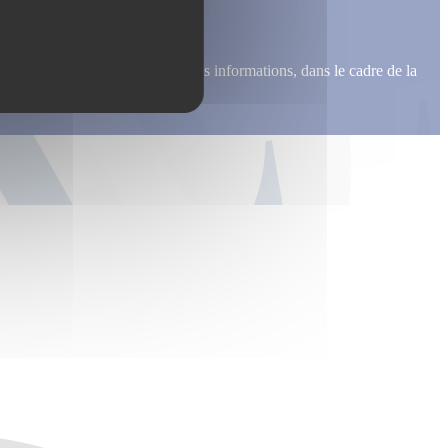
me recontacter, pour m’envoyer des informations, dans le cadre de la