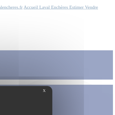
lencheres.fr
Accueil
Laval Enchères
Estimer
Vendre
X