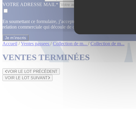
VOTRE ADRESSE MAIL*
En soumettant ce formulaire, j’accepte que les informations saisies dan
relation commerciale qui découle de cette demande.
En savoir plus
Accueil
/
Ventes passees
/
Collection de m...
/
Collection de m...
VENTES TERMINÉES
VOIR LE LOT PRÉCÉDENT
VOIR LE LOT SUIVANT