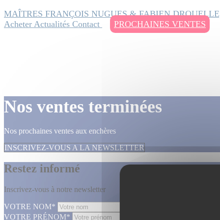
MAÎTRES FRANÇOIS NUGUES & FABIEN DROUELLE
Acheter
Actualités
Contact
PROCHAINES VENTES
Nos ventes terminées
Nos prochaines ventes aux enchères
INSCRIVEZ-VOUS A LA NEWSLETTER
Restez informé
Inscrivez-vous à notre newsletter
VOTRE NOM*
VOTRE PRÉNOM*