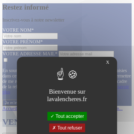
Restez informé
Inscrivez-vous à notre newsletter
VOTRE NOM*
VOTRE PRÉNOM*
VOTRE ADRESSE MAIL*
X
En soumettant ce formulaire, j’accepte que les informations saisies
dans ce formulaire soient utilisées, exploitées, traitées pour permettre
de me recontacter, pour m’envoyer des informations, dans le cadre
de la relation commerciale qui découle de cette demande.
En savoir
Bienvenue sur
plus
lavalencheres.fr
Accueil
/
Ventes passees
/
Collection de m...
/
Collection de m...
Tout accepter
VENTES TERMINÉES
Tout refuser