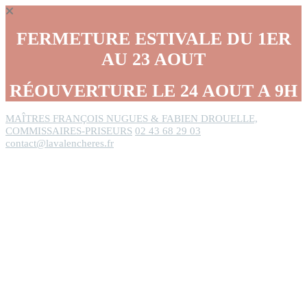
Panneau de gestion des cookies
FERMETURE ESTIVALE DU 1ER
AU 23 AOUT
RÉOUVERTURE LE 24 AOUT A 9H
MAÎTRES FRANÇOIS NUGUES & FABIEN DROUELLE,
COMMISSAIRES-PRISEURS
02 43 68 29 03
contact@lavalencheres.fr