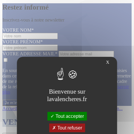
Restez informé
Inscrivez-vous à notre newsletter
VOTRE NOM*
VOTRE PRÉNOM*
VOTRE ADRESSE MAIL*
X
En soumettant ce formulaire, j’accepte que les informations saisies
dans ce formulaire soient utilisées, exploitées, traitées pour permettre
de me recontacter, pour m’envoyer des informations, dans le cadre
de la relation commerciale qui découle de cette demande.
En savoir
Bienvenue sur
plus
lavalencheres.fr
Accueil
/
Ventes passees
/
Collection de m...
/
Collection de m...
Tout accepter
VENTES TERMINÉES
Tout refuser