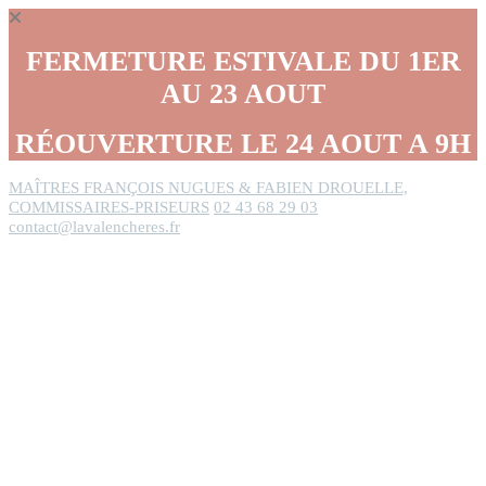
Panneau de gestion des cookies
FERMETURE ESTIVALE DU 1ER
AU 23 AOUT
RÉOUVERTURE LE 24 AOUT A 9H
MAÎTRES FRANÇOIS NUGUES & FABIEN DROUELLE,
COMMISSAIRES-PRISEURS
02 43 68 29 03
contact@lavalencheres.fr