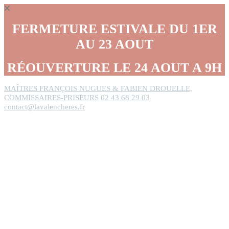
Panneau de gestion des cookies
FERMETURE ESTIVALE DU 1ER
AU 23 AOUT
RÉOUVERTURE LE 24 AOUT A 9H
MAÎTRES FRANÇOIS NUGUES & FABIEN DROUELLE,
COMMISSAIRES-PRISEURS
02 43 68 29 03
contact@lavalencheres.fr