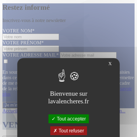
Restez informé
Inscrivez-vous à notre newsletter
VOTRE NOM*
VOTRE PRÉNOM*
VOTRE ADRESSE MAIL*
X
En soumettant ce formulaire, j’accepte que les informations saisies
dans ce formulaire soient utilisées, exploitées, traitées pour permettre
de me recontacter, pour m’envoyer des informations, dans le cadre
de la relation commerciale qui découle de cette demande.
En savoir
Bienvenue sur
plus
lavalencheres.fr
Accueil
/
Ventes passees
/
Collection de m...
/
Collection de m...
Tout accepter
VENTES TERMINÉES
Tout refuser