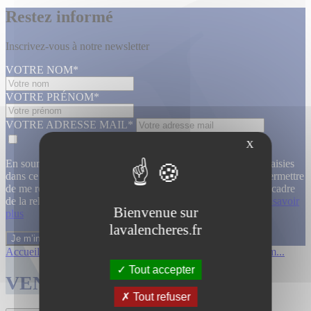
Restez informé
Inscrivez-vous à notre newsletter
VOTRE NOM*
VOTRE PRÉNOM*
VOTRE ADRESSE MAIL*
X
En soumettant ce formulaire, j’accepte que les informations saisies
dans ce formulaire soient utilisées, exploitées, traitées pour permettre
de me recontacter, pour m’envoyer des informations, dans le cadre
de la relation commerciale qui découle de cette demande.
En savoir
Bienvenue sur
plus
lavalencheres.fr
Accueil
/
Ventes passees
/
Collection de m...
/
Collection de m...
Tout accepter
VENTES TERMINÉES
Tout refuser