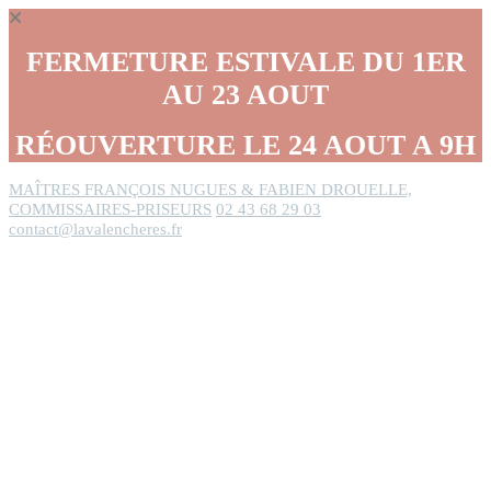
Panneau de gestion des cookies
FERMETURE ESTIVALE DU 1ER
AU 23 AOUT
RÉOUVERTURE LE 24 AOUT A 9H
MAÎTRES FRANÇOIS NUGUES & FABIEN DROUELLE,
COMMISSAIRES-PRISEURS
02 43 68 29 03
contact@lavalencheres.fr