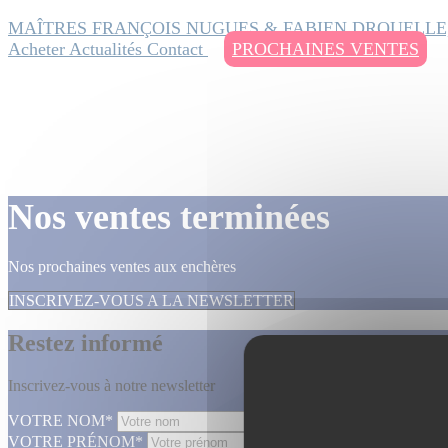
MAÎTRES FRANÇOIS NUGUES & FABIEN DROUELLE
Acheter
Actualités
Contact
PROCHAINES VENTES
Nos ventes terminées
Nos prochaines ventes aux enchères
INSCRIVEZ-VOUS A LA NEWSLETTER
Restez informé
Inscrivez-vous à notre newsletter
VOTRE NOM*
VOTRE PRÉNOM*