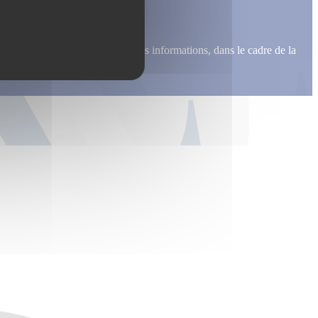
me recontacter, pour m’envoyer des informations, dans le cadre de la