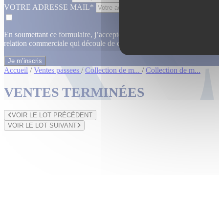
VOTRE ADRESSE MAIL*
En soumettant ce formulaire, j’accepte que les informations saisies dan
relation commerciale qui découle de cette demande.
En savoir plus
Accueil
/
Ventes passees
/
Collection de m...
/
Collection de m...
VENTES TERMINÉES
VOIR LE LOT PRÉCÉDENT
VOIR LE LOT SUIVANT