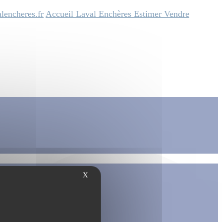
lencheres.fr
Accueil
Laval Enchères
Estimer
Vendre
X