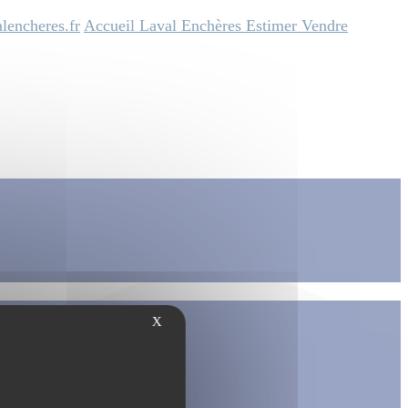
lencheres.fr
Accueil
Laval Enchères
Estimer
Vendre
X