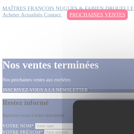
MAÎTRES FRANÇOIS NUGUES & FABIEN DROUELLE
Acheter
Actualités
Contact
PROCHAINES VENTES
Nos ventes terminées
Nos prochaines ventes aux enchères
INSCRIVEZ-VOUS A LA NEWSLETTER
Restez informé
Inscrivez-vous à notre newsletter
VOTRE NOM*
VOTRE PRÉNOM*