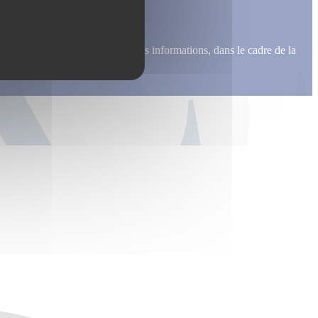
me recontacter, pour m’envoyer des informations, dans le cadre de la