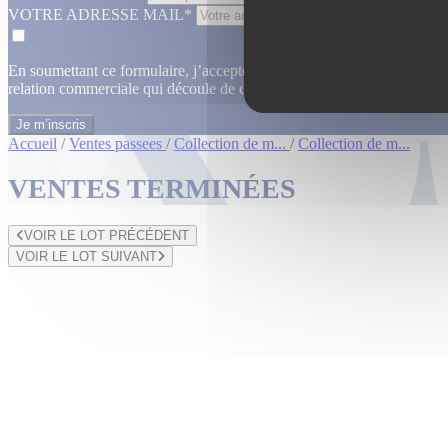
VOTRE ADRESSE MAIL*
En soumettant ce formulaire, j’accepte que les informations saisies dan
relation commerciale qui découle de cette demande.
En savoir plus
Accueil
/
Ventes passees
/
Collection de m...
/
Collection de m...
VENTES TERMINÉES
VOIR LE LOT PRÉCÉDENT
VOIR LE LOT SUIVANT