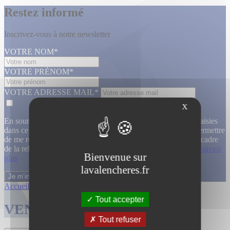
Restez informé
Inscrivez-vous à notre newsletter
VOTRE NOM*
VOTRE PRÉNOM*
VOTRE ADRESSE MAIL*
X
En soumettant ce formulaire, j’accepte que les informations saisies
dans ce formulaire soient utilisées, exploitées, traitées pour permettre
de me recontacter, pour m’envoyer des informations, dans le cadre
de la relation commerciale qui découle de cette demande.
En savoir
Bienvenue sur
plus
lavalencheres.fr
Accueil
/
Ventes passees
/
Atelier lignart...
/
Atelier lignart...
Tout accepter
VENTES TERMINÉES
Tout refuser