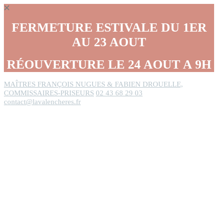
Panneau de gestion des cookies
FERMETURE ESTIVALE DU 1ER
AU 23 AOUT
RÉOUVERTURE LE 24 AOUT A 9H
MAÎTRES FRANÇOIS NUGUES & FABIEN DROUELLE,
COMMISSAIRES-PRISEURS
02 43 68 29 03
contact@lavalencheres.fr