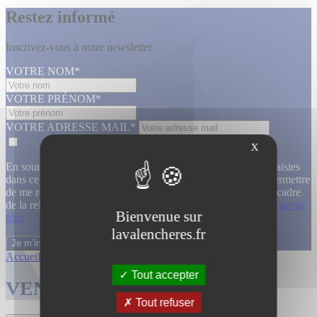
Restez informé
Inscrivez-vous à notre newsletter
VOTRE NOM*
VOTRE PRÉNOM*
VOTRE ADRESSE MAIL*
X
En soumettant ce formulaire, j’accepte que les informations saisies
dans ce formulaire soient utilisées, exploitées, traitées pour permettre
de me recontacter, pour m’envoyer des informations, dans le cadre
de la relation commerciale qui découle de cette demande.
En savoir
Bienvenue sur
plus
lavalencheres.fr
Accueil
/
Ventes passees
/
Atelier lignart...
/
Atelier lignart...
Tout accepter
VENTES TERMINÉES
Tout refuser