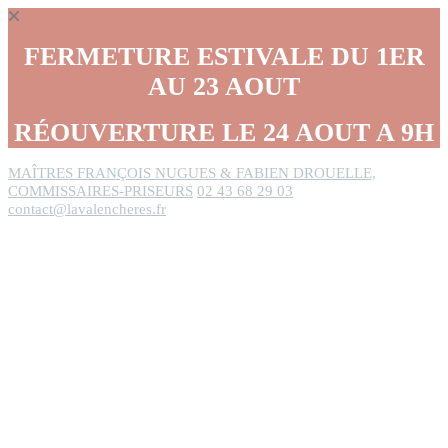
Panneau de gestion des cookies
FERMETURE ESTIVALE DU 1ER
AU 23 AOUT
RÉOUVERTURE LE 24 AOUT A 9H
MAÎTRES FRANÇOIS NUGUES & FABIEN DROUELLE,
COMMISSAIRES-PRISEURS
02 43 68 29 03
contact@lavalencheres.fr