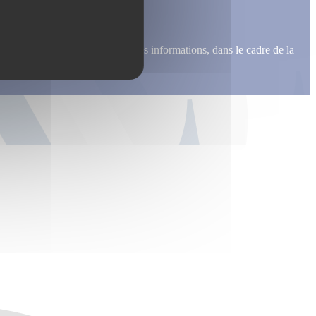
me recontacter, pour m’envoyer des informations, dans le cadre de la