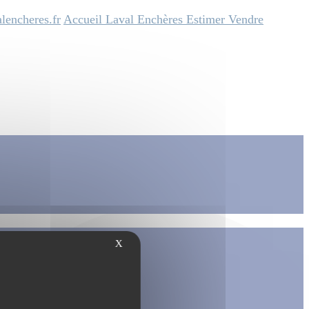
lencheres.fr
Accueil
Laval Enchères
Estimer
Vendre
X