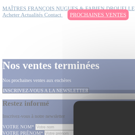
MAÎTRES FRANÇOIS NUGUES & FABIEN DROUELLE
Acheter
Actualités
Contact
PROCHAINES VENTES
Nos ventes terminées
Nos prochaines ventes aux enchères
INSCRIVEZ-VOUS A LA NEWSLETTER
Restez informé
Inscrivez-vous à notre newsletter
VOTRE NOM*
VOTRE PRÉNOM*