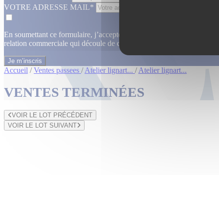
VOTRE ADRESSE MAIL*
En soumettant ce formulaire, j’accepte que les informations saisies dan
relation commerciale qui découle de cette demande.
En savoir plus
Accueil
/
Ventes passees
/
Atelier lignart...
/
Atelier lignart...
VENTES TERMINÉES
VOIR LE LOT PRÉCÉDENT
VOIR LE LOT SUIVANT