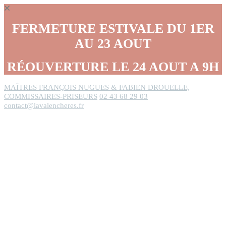
Panneau de gestion des cookies
FERMETURE ESTIVALE DU 1ER
AU 23 AOUT
RÉOUVERTURE LE 24 AOUT A 9H
MAÎTRES FRANÇOIS NUGUES & FABIEN DROUELLE,
COMMISSAIRES-PRISEURS
02 43 68 29 03
contact@lavalencheres.fr