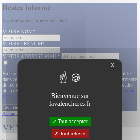
Restez informé
Inscrivez-vous à notre newsletter
VOTRE NOM*
VOTRE PRÉNOM*
VOTRE ADRESSE MAIL*
X
En soumettant ce formulaire, j’accepte que les informations saisies
dans ce formulaire soient utilisées, exploitées, traitées pour permettre
de me recontacter, pour m’envoyer des informations, dans le cadre
de la relation commerciale qui découle de cette demande.
En savoir
Bienvenue sur
plus
lavalencheres.fr
Accueil
/
Ventes passees
/
Atelier lignart...
/
Atelier lignart...
Tout accepter
VENTES TERMINÉES
Tout refuser