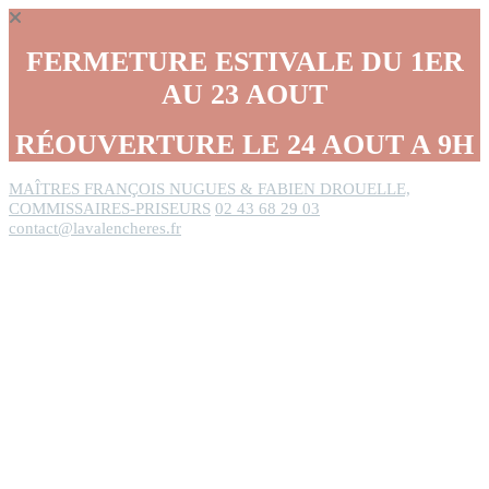
Panneau de gestion des cookies
FERMETURE ESTIVALE DU 1ER
AU 23 AOUT
RÉOUVERTURE LE 24 AOUT A 9H
MAÎTRES FRANÇOIS NUGUES & FABIEN DROUELLE,
COMMISSAIRES-PRISEURS
02 43 68 29 03
contact@lavalencheres.fr