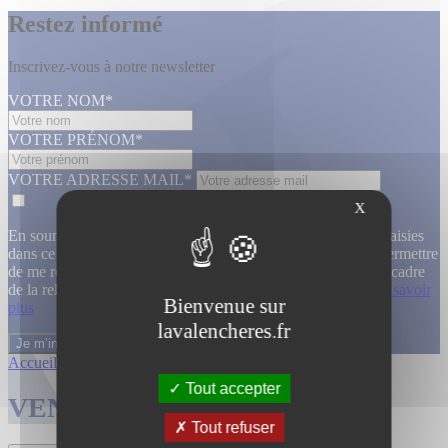
Restez informé
Inscrivez-vous à notre newsletter
VOTRE NOM*
VOTRE PRÉNOM*
VOTRE ADRESSE MAIL*
X
En soumettant ce formulaire, j’accepte que les informations saisies
dans ce formulaire soient utilisées, exploitées, traitées pour permettre
de me recontacter, pour m’envoyer des informations, dans le cadre
de la relation commerciale qui découle de cette demande.
En savoir
Bienvenue sur
plus
lavalencheres.fr
Accueil
/
Ventes passees
/
Atelier lignart...
/
Atelier lignart...
Tout accepter
VENTES TERMINÉES
Tout refuser