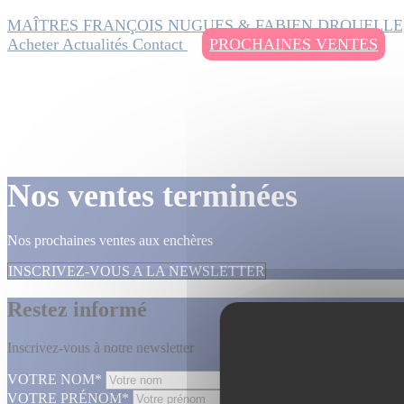
MAÎTRES FRANÇOIS NUGUES & FABIEN DROUELLE
Acheter
Actualités
Contact
PROCHAINES VENTES
Nos ventes terminées
Nos prochaines ventes aux enchères
INSCRIVEZ-VOUS A LA NEWSLETTER
Restez informé
Inscrivez-vous à notre newsletter
VOTRE NOM*
VOTRE PRÉNOM*