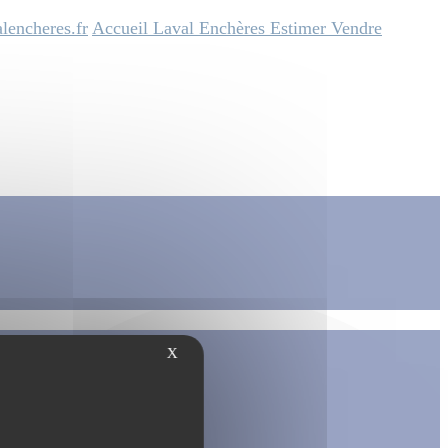
lencheres.fr
Accueil
Laval Enchères
Estimer
Vendre
X