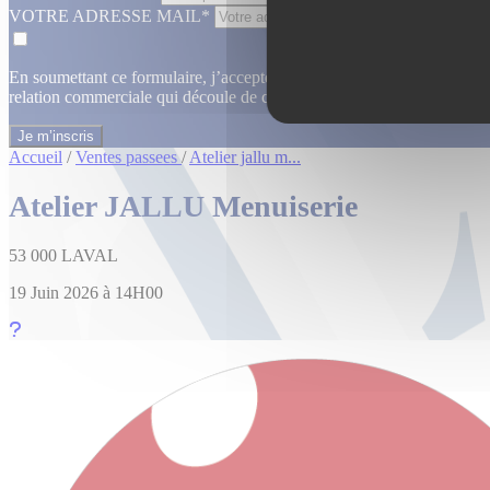
VOTRE ADRESSE MAIL*
En soumettant ce formulaire, j’accepte que les informations saisies dan
relation commerciale qui découle de cette demande.
En savoir plus
Accueil
/
Ventes passees
/
Atelier jallu m...
Atelier JALLU Menuiserie
53 000 LAVAL
19 Juin 2026 à 14H00