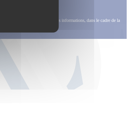
me recontacter, pour m’envoyer des informations, dans le cadre de la