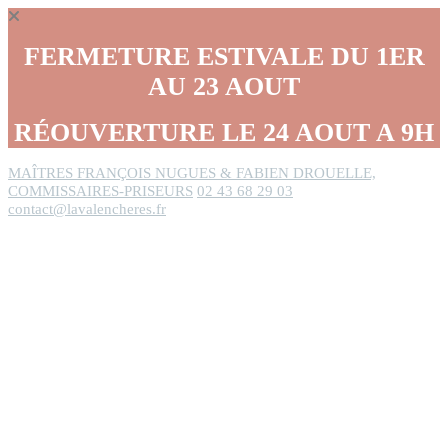
Panneau de gestion des cookies
FERMETURE ESTIVALE DU 1ER
AU 23 AOUT
RÉOUVERTURE LE 24 AOUT A 9H
MAÎTRES FRANÇOIS NUGUES & FABIEN DROUELLE,
COMMISSAIRES-PRISEURS
02 43 68 29 03
contact@lavalencheres.fr