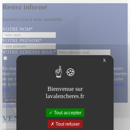
Restez informé
Inscrivez-vous à notre newsletter
VOTRE NOM*
VOTRE PRÉNOM*
VOTRE ADRESSE MAIL*
X
En soumettant ce formulaire, j’accepte que les informations saisies
dans ce formulaire soient utilisées, exploitées, traitées pour permettre
de me recontacter, pour m’envoyer des informations, dans le cadre
de la relation commerciale qui découle de cette demande.
En savoir
Bienvenue sur
plus
lavalencheres.fr
Accueil
/
Ventes passees
/
Atelier jallu m...
/
Atelier jallu m...
Tout accepter
VENTES TERMINÉES
Tout refuser