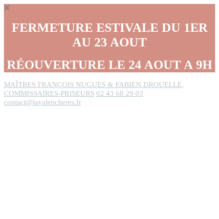
Panneau de gestion des cookies
FERMETURE ESTIVALE DU 1ER
AU 23 AOUT
RÉOUVERTURE LE 24 AOUT A 9H
MAÎTRES FRANÇOIS NUGUES & FABIEN DROUELLE,
COMMISSAIRES-PRISEURS
02 43 68 29 03
contact@lavalencheres.fr