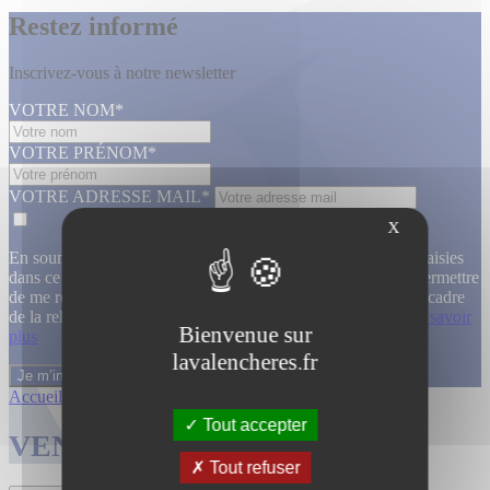
Restez informé
Inscrivez-vous à notre newsletter
VOTRE NOM*
VOTRE PRÉNOM*
VOTRE ADRESSE MAIL*
X
En soumettant ce formulaire, j’accepte que les informations saisies
dans ce formulaire soient utilisées, exploitées, traitées pour permettre
de me recontacter, pour m’envoyer des informations, dans le cadre
de la relation commerciale qui découle de cette demande.
En savoir
Bienvenue sur
plus
lavalencheres.fr
Accueil
/
Ventes passees
/
Atelier jallu m...
/
Atelier jallu m...
Tout accepter
VENTES TERMINÉES
Tout refuser