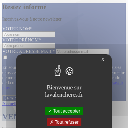
Restez informé
Inscrivez-vous à notre newsletter
VOTRE NOM*
VOTRE PRÉNOM*
VOTRE ADRESSE MAIL*
X
En soumettant ce formulaire, j’accepte que les informations saisies
dans ce formulaire soient utilisées, exploitées, traitées pour permettre
de me recontacter, pour m’envoyer des informations, dans le cadre
de la relation commerciale qui découle de cette demande.
En savoir
Bienvenue sur
plus
lavalencheres.fr
Accueil
/
Ventes passees
/
Atelier jallu m...
/
Atelier jallu m...
Tout accepter
VENTES TERMINÉES
Tout refuser