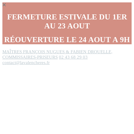
Panneau de gestion des cookies
FERMETURE ESTIVALE DU 1ER
AU 23 AOUT
RÉOUVERTURE LE 24 AOUT A 9H
MAÎTRES FRANÇOIS NUGUES & FABIEN DROUELLE,
COMMISSAIRES-PRISEURS
02 43 68 29 03
contact@lavalencheres.fr