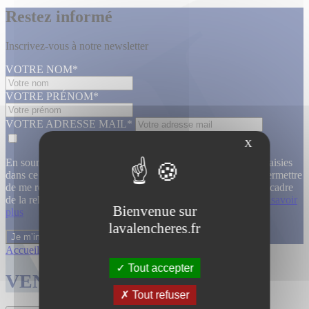
Restez informé
Inscrivez-vous à notre newsletter
VOTRE NOM*
VOTRE PRÉNOM*
VOTRE ADRESSE MAIL*
X
En soumettant ce formulaire, j’accepte que les informations saisies
dans ce formulaire soient utilisées, exploitées, traitées pour permettre
de me recontacter, pour m’envoyer des informations, dans le cadre
de la relation commerciale qui découle de cette demande.
En savoir
Bienvenue sur
plus
lavalencheres.fr
Accueil
/
Ventes passees
/
Atelier jallu m...
/
Atelier jallu m...
Tout accepter
VENTES TERMINÉES
Tout refuser