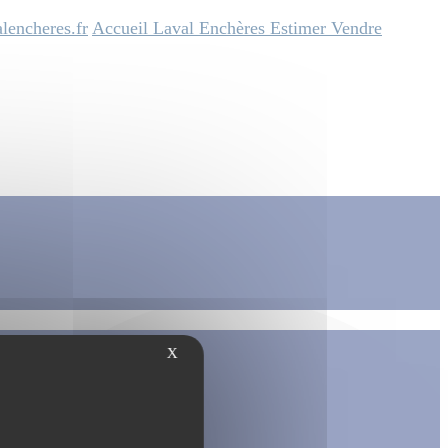
lencheres.fr
Accueil
Laval Enchères
Estimer
Vendre
X