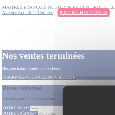
MAÎTRES FRANÇOIS NUGUES & FABIEN DROUELLE
Acheter
Actualités
Contact
PROCHAINES VENTES
Nos ventes terminées
Nos prochaines ventes aux enchères
INSCRIVEZ-VOUS A LA NEWSLETTER
Restez informé
Inscrivez-vous à notre newsletter
VOTRE NOM*
VOTRE PRÉNOM*