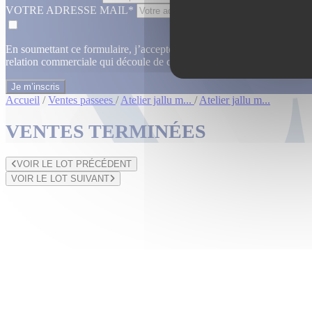
VOTRE ADRESSE MAIL*
En soumettant ce formulaire, j’accepte que les informations saisies dan
relation commerciale qui découle de cette demande.
En savoir plus
Accueil
/
Ventes passees
/
Atelier jallu m...
/
Atelier jallu m...
VENTES TERMINÉES
VOIR LE LOT PRÉCÉDENT
VOIR LE LOT SUIVANT