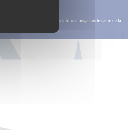
me recontacter, pour m’envoyer des informations, dans le cadre de la