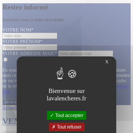
Restez informé
Inscrivez-vous à notre newsletter
VOTRE NOM*
VOTRE PRÉNOM*
VOTRE ADRESSE MAIL*
X
En soumettant ce formulaire, j’accepte que les informations saisies
dans ce formulaire soient utilisées, exploitées, traitées pour permettre
de me recontacter, pour m’envoyer des informations, dans le cadre
de la relation commerciale qui découle de cette demande.
En savoir
Bienvenue sur
plus
lavalencheres.fr
Accueil
/
Ventes passees
/
Atelier jallu m...
/
Atelier jallu m...
Tout accepter
VENTES TERMINÉES
Tout refuser