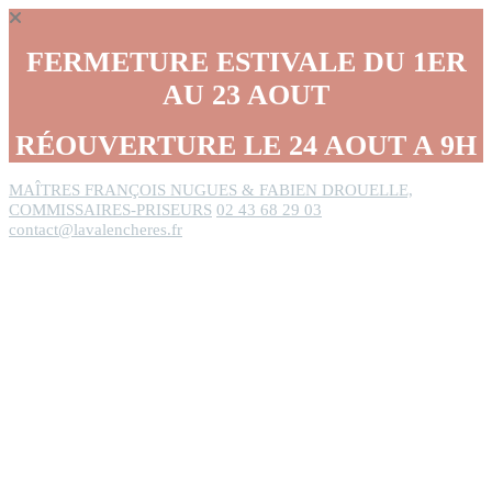
Panneau de gestion des cookies
FERMETURE ESTIVALE DU 1ER
AU 23 AOUT
RÉOUVERTURE LE 24 AOUT A 9H
MAÎTRES FRANÇOIS NUGUES & FABIEN DROUELLE,
COMMISSAIRES-PRISEURS
02 43 68 29 03
contact@lavalencheres.fr