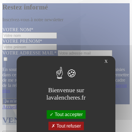
Restez informé
Inscrivez-vous à notre newsletter
VOTRE NOM*
VOTRE PRÉNOM*
VOTRE ADRESSE MAIL*
X
En soumettant ce formulaire, j’accepte que les informations saisies
dans ce formulaire soient utilisées, exploitées, traitées pour permettre
de me recontacter, pour m’envoyer des informations, dans le cadre
de la relation commerciale qui découle de cette demande.
En savoir
Bienvenue sur
plus
lavalencheres.fr
Accueil
/
Ventes passees
/
Atelier jallu m...
/
Atelier jallu m...
Tout accepter
VENTES TERMINÉES
Tout refuser