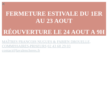
Panneau de gestion des cookies
FERMETURE ESTIVALE DU 1ER
AU 23 AOUT
RÉOUVERTURE LE 24 AOUT A 9H
MAÎTRES FRANÇOIS NUGUES & FABIEN DROUELLE,
COMMISSAIRES-PRISEURS
02 43 68 29 03
contact@lavalencheres.fr