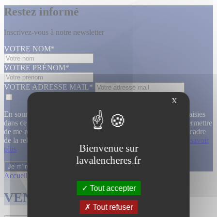
Restez informé
Inscrivez-vous à notre newsletter
VOTRE NOM*
VOTRE PRÉNOM*
VOTRE ADRESSE MAIL*
X
En soumettant ce formulaire, j’accepte que les informations saisies
dans ce formulaire soient utilisées, exploitées, traitées pour permettre
de me recontacter, pour m’envoyer des informations, dans le cadre
de la relation commerciale qui découle de cette demande.
En savoir
Bienvenue sur
plus
lavalencheres.fr
Accueil
/
Ventes passees
/
Atelier jallu m...
/
Atelier jallu m...
Tout accepter
VENTES TERMINÉES
Tout refuser