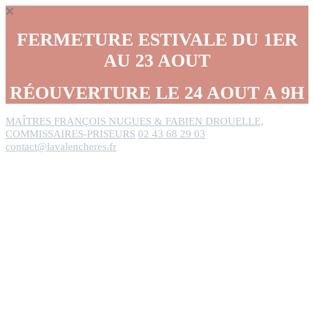
Panneau de gestion des cookies
FERMETURE ESTIVALE DU 1ER
AU 23 AOUT
RÉOUVERTURE LE 24 AOUT A 9H
MAÎTRES FRANÇOIS NUGUES & FABIEN DROUELLE,
COMMISSAIRES-PRISEURS
02 43 68 29 03
contact@lavalencheres.fr