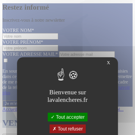
Restez informé
Inscrivez-vous à notre newsletter
VOTRE NOM*
VOTRE PRÉNOM*
VOTRE ADRESSE MAIL*
X
En soumettant ce formulaire, j’accepte que les informations saisies
dans ce formulaire soient utilisées, exploitées, traitées pour permettre
de me recontacter, pour m’envoyer des informations, dans le cadre
de la relation commerciale qui découle de cette demande.
En savoir
Bienvenue sur
plus
lavalencheres.fr
Accueil
/
Ventes passees
/
Archeologie col...
/
Archeologie col...
Tout accepter
VENTES TERMINÉES
Tout refuser