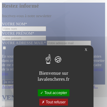
Restez informé
Inscrivez-vous à notre newsletter
VOTRE NOM*
VOTRE PRÉNOM*
VOTRE ADRESSE MAIL*
X
En soumettant ce formulaire, j’accepte que les informations saisies
dans ce formulaire soient utilisées, exploitées, traitées pour permettre
de me recontacter, pour m’envoyer des informations, dans le cadre
de la relation commerciale qui découle de cette demande.
En savoir
Bienvenue sur
plus
lavalencheres.fr
Accueil
/
Ventes passees
/
Archeologie col...
/
Archeologie col...
Tout accepter
VENTES TERMINÉES
Tout refuser