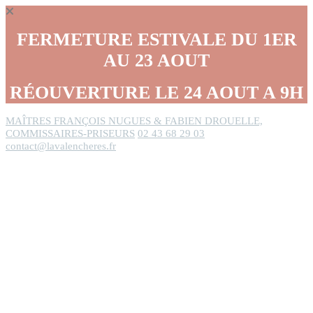
Panneau de gestion des cookies
FERMETURE ESTIVALE DU 1ER
AU 23 AOUT
RÉOUVERTURE LE 24 AOUT A 9H
MAÎTRES FRANÇOIS NUGUES & FABIEN DROUELLE,
COMMISSAIRES-PRISEURS
02 43 68 29 03
contact@lavalencheres.fr