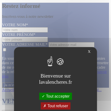
Restez informé
Inscrivez-vous à notre newsletter
VOTRE NOM*
VOTRE PRÉNOM*
VOTRE ADRESSE MAIL*
X
En soumettant ce formulaire, j’accepte que les informations saisies
dans ce formulaire soient utilisées, exploitées, traitées pour permettre
de me recontacter, pour m’envoyer des informations, dans le cadre
de la relation commerciale qui découle de cette demande.
En savoir
Bienvenue sur
plus
lavalencheres.fr
Accueil
/
Ventes passees
/
Archeologie col...
/
Archeologie col...
Tout accepter
VENTES TERMINÉES
Tout refuser