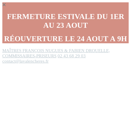
Panneau de gestion des cookies
FERMETURE ESTIVALE DU 1ER
AU 23 AOUT
RÉOUVERTURE LE 24 AOUT A 9H
MAÎTRES FRANÇOIS NUGUES & FABIEN DROUELLE,
COMMISSAIRES-PRISEURS
02 43 68 29 03
contact@lavalencheres.fr