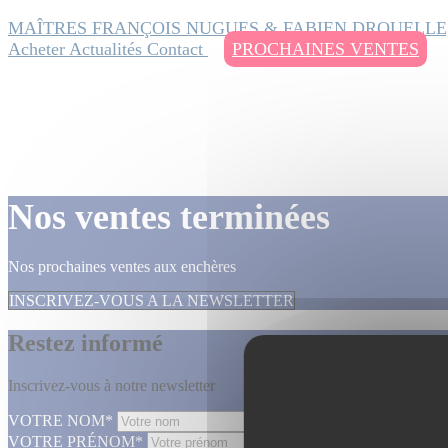
MAÎTRES FRANÇOIS NUGUES & FABIEN DROUELLE
Acheter
Actualités
Contact
PROCHAINES VENTES
Nos ventes terminées
Nos prochaines ventes aux enchères
INSCRIVEZ-VOUS A LA NEWSLETTER
Restez informé
Inscrivez-vous à notre newsletter
VOTRE NOM*
VOTRE PRÉNOM*