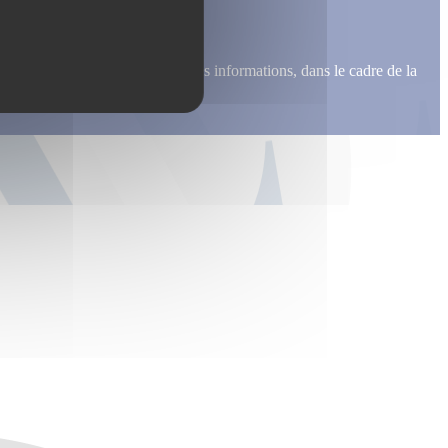
me recontacter, pour m’envoyer des informations, dans le cadre de la