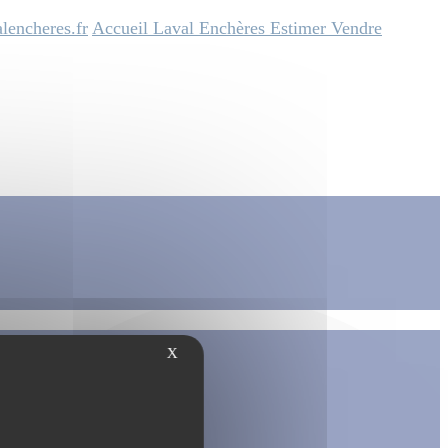
lencheres.fr
Accueil
Laval Enchères
Estimer
Vendre
X