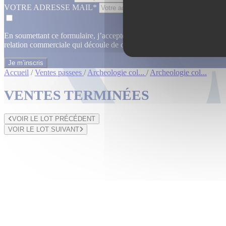
VOTRE ADRESSE MAIL*
En soumettant ce formulaire, j’accepte que les informations saisies dan
relation commerciale qui découle de cette demande.
En savoir plus
Accueil
/
Ventes passees
/
Archeologie col...
/
Archeologie col...
VENTES TERMINÉES
VOIR LE LOT PRÉCÉDENT
VOIR LE LOT SUIVANT