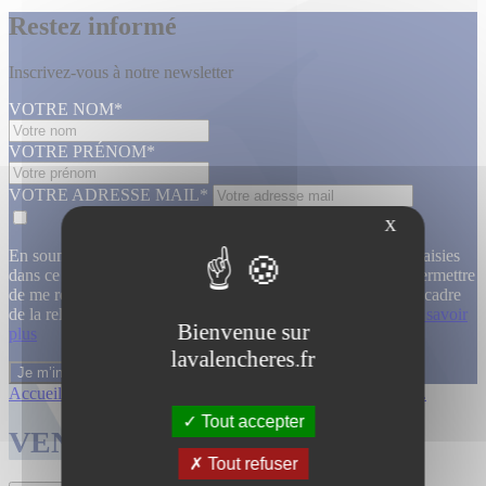
Restez informé
Inscrivez-vous à notre newsletter
VOTRE NOM*
VOTRE PRÉNOM*
VOTRE ADRESSE MAIL*
X
En soumettant ce formulaire, j’accepte que les informations saisies
dans ce formulaire soient utilisées, exploitées, traitées pour permettre
de me recontacter, pour m’envoyer des informations, dans le cadre
de la relation commerciale qui découle de cette demande.
En savoir
Bienvenue sur
plus
lavalencheres.fr
Accueil
/
Ventes passees
/
29 janvier enti...
/
Entier mobilier...
Tout accepter
VENTES TERMINÉES
Tout refuser