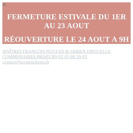
Panneau de gestion des cookies
FERMETURE ESTIVALE DU 1ER
AU 23 AOUT
RÉOUVERTURE LE 24 AOUT A 9H
MAÎTRES FRANÇOIS NUGUES & FABIEN DROUELLE,
COMMISSAIRES-PRISEURS
02 43 68 29 03
contact@lavalencheres.fr