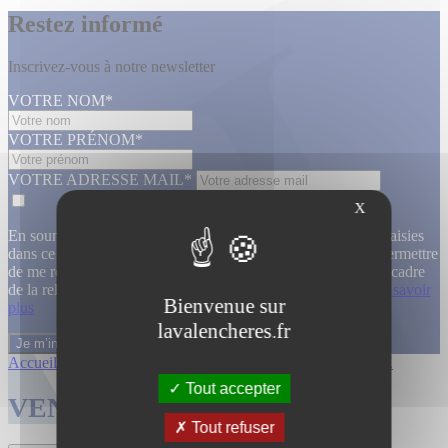
Restez informé
Inscrivez-vous à notre newsletter
VOTRE NOM*
VOTRE PRÉNOM*
VOTRE ADRESSE MAIL*
X
En soumettant ce formulaire, j’accepte que les informations saisies
dans ce formulaire soient utilisées, exploitées, traitées pour permettre
de me recontacter, pour m’envoyer des informations, dans le cadre
de la relation commerciale qui découle de cette demande.
En savoir
Bienvenue sur
plus
lavalencheres.fr
Accueil
/
Ventes passees
/
29 janvier enti...
/
Entier mobilier...
Tout accepter
VENTES TERMINÉES
Tout refuser