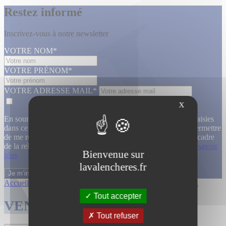
Restez informé
Inscrivez-vous à notre newsletter
VOTRE NOM*
VOTRE PRÉNOM*
VOTRE ADRESSE MAIL*
X
En soumettant ce formulaire, j’accepte que les informations saisies
dans ce formulaire soient utilisées, exploitées, traitées pour permettre
de me recontacter, pour m’envoyer des informations, dans le cadre
de la relation commerciale qui découle de cette demande.
En savoir
Bienvenue sur
plus
lavalencheres.fr
Accueil
/
Ventes passees
/
29 janvier enti...
/
Entier mobilier...
Tout accepter
VENTES TERMINÉES
Tout refuser