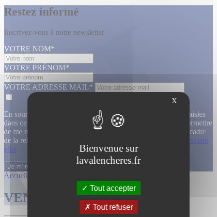
Restez informé
Inscrivez-vous à notre newsletter
VOTRE NOM*
VOTRE PRÉNOM*
VOTRE ADRESSE MAIL*
X
En soumettant ce formulaire, j’accepte que les informations saisies
dans ce formulaire soient utilisées, exploitées, traitées pour permettre
de me recontacter, pour m’envoyer des informations, dans le cadre
de la relation commerciale qui découle de cette demande.
En savoir
Bienvenue sur
plus
lavalencheres.fr
Accueil
/
Ventes passees
/
29 janvier enti...
/
Entier mobilier...
Tout accepter
VENTES TERMINÉES
Tout refuser