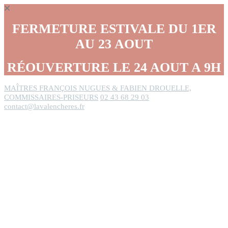
Panneau de gestion des cookies
FERMETURE ESTIVALE DU 1ER
AU 23 AOUT
RÉOUVERTURE LE 24 AOUT A 9H
MAÎTRES FRANÇOIS NUGUES & FABIEN DROUELLE,
COMMISSAIRES-PRISEURS
02 43 68 29 03
contact@lavalencheres.fr