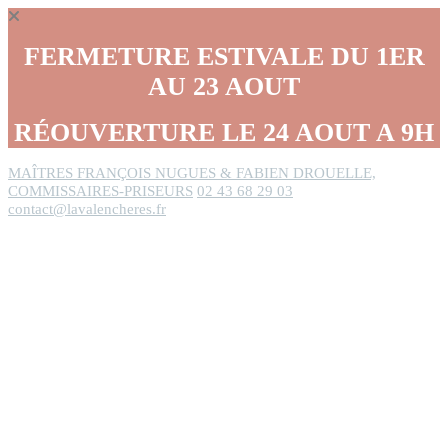
Panneau de gestion des cookies
FERMETURE ESTIVALE DU 1ER
AU 23 AOUT
RÉOUVERTURE LE 24 AOUT A 9H
MAÎTRES FRANÇOIS NUGUES & FABIEN DROUELLE,
COMMISSAIRES-PRISEURS
02 43 68 29 03
contact@lavalencheres.fr