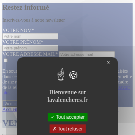
Restez informé
Inscrivez-vous à notre newsletter
VOTRE NOM*
VOTRE PRÉNOM*
VOTRE ADRESSE MAIL*
X
En soumettant ce formulaire, j’accepte que les informations saisies
dans ce formulaire soient utilisées, exploitées, traitées pour permettre
de me recontacter, pour m’envoyer des informations, dans le cadre
de la relation commerciale qui découle de cette demande.
En savoir
Bienvenue sur
plus
lavalencheres.fr
Accueil
/
Ventes passees
/
29 janvier enti...
/
Entier mobilier...
Tout accepter
VENTES TERMINÉES
Tout refuser