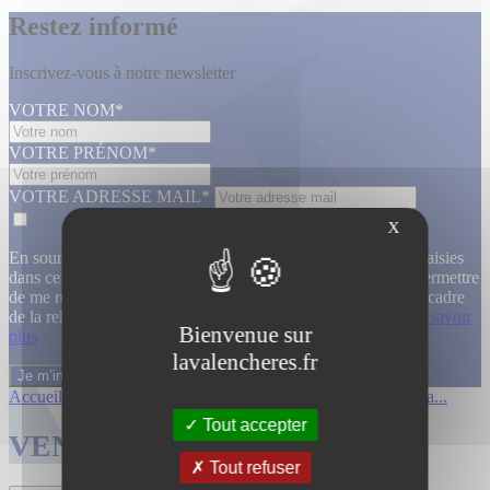
Restez informé
Inscrivez-vous à notre newsletter
VOTRE NOM*
VOTRE PRÉNOM*
VOTRE ADRESSE MAIL*
X
En soumettant ce formulaire, j’accepte que les informations saisies
dans ce formulaire soient utilisées, exploitées, traitées pour permettre
de me recontacter, pour m’envoyer des informations, dans le cadre
de la relation commerciale qui découle de cette demande.
En savoir
Bienvenue sur
plus
lavalencheres.fr
Accueil
/
Ventes passees
/
12 mars affiche...
/
Affiches cinema...
Tout accepter
VENTES TERMINÉES
Tout refuser