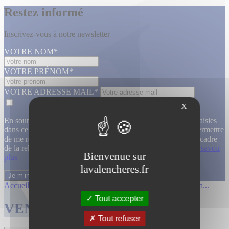
Restez informé
Inscrivez-vous à notre newsletter
VOTRE NOM*
VOTRE PRÉNOM*
VOTRE ADRESSE MAIL*
X
En soumettant ce formulaire, j’accepte que les informations saisies
dans ce formulaire soient utilisées, exploitées, traitées pour permettre
de me recontacter, pour m’envoyer des informations, dans le cadre
de la relation commerciale qui découle de cette demande.
En savoir
Bienvenue sur
plus
lavalencheres.fr
Accueil
/
Ventes passees
/
12 mars affiche...
/
Affiches cinema...
Tout accepter
VENTES TERMINÉES
Tout refuser