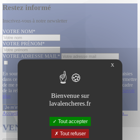
Restez informé
Inscrivez-vous à notre newsletter
VOTRE NOM*
VOTRE PRÉNOM*
VOTRE ADRESSE MAIL*
X
En soumettant ce formulaire, j’accepte que les informations saisies
dans ce formulaire soient utilisées, exploitées, traitées pour permettre
de me recontacter, pour m’envoyer des informations, dans le cadre
de la relation commerciale qui découle de cette demande.
En savoir
Bienvenue sur
plus
lavalencheres.fr
Accueil
/
Ventes passees
/
12 mars affiche...
/
Affiches cinema...
Tout accepter
VENTES TERMINÉES
Tout refuser