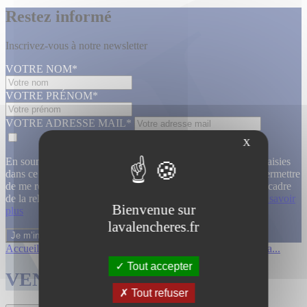
Restez informé
Inscrivez-vous à notre newsletter
VOTRE NOM*
VOTRE PRÉNOM*
VOTRE ADRESSE MAIL*
X
En soumettant ce formulaire, j’accepte que les informations saisies
dans ce formulaire soient utilisées, exploitées, traitées pour permettre
de me recontacter, pour m’envoyer des informations, dans le cadre
de la relation commerciale qui découle de cette demande.
En savoir
Bienvenue sur
plus
lavalencheres.fr
Accueil
/
Ventes passees
/
12 mars affiche...
/
Affiches cinema...
Tout accepter
VENTES TERMINÉES
Tout refuser